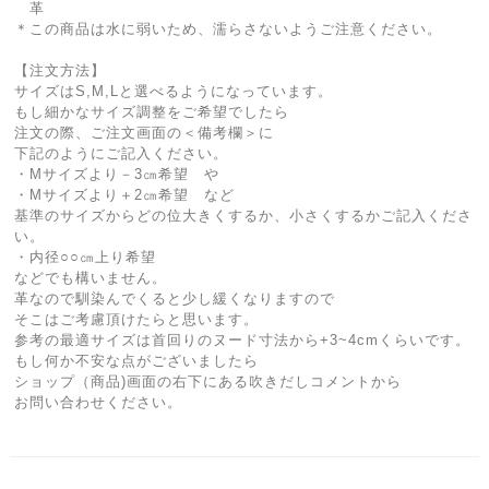
革
＊この商品は水に弱いため、濡らさないようご注意ください。
【注文方法】
サイズはS,M,Lと選べるようになっています。
もし細かなサイズ調整をご希望でしたら
注文の際、ご注文画面の＜備考欄＞に
下記のようにご記入ください。
・Mサイズより－3㎝希望 や
・Mサイズより＋2㎝希望 など
基準のサイズからどの位大きくするか、小さくするかご記入くださ
い。
・内径○○㎝上り希望
などでも構いません。
革なので馴染んでくると少し緩くなりますので
そこはご考慮頂けたらと思います。
参考の最適サイズは首回りのヌード寸法から+3~4cmくらいです。
もし何か不安な点がございましたら
ショップ（商品)画面の右下にある吹きだしコメントから
お問い合わせください。