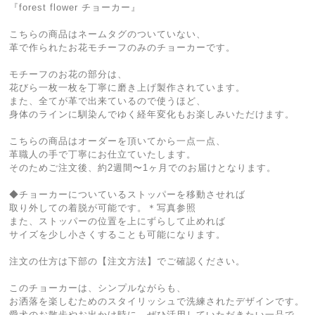
『forest flower チョーカー』
こちらの商品はネームタグのついていない、
革で作られたお花モチーフのみのチョーカーです。
モチーフのお花の部分は、
花びら一枚一枚を丁寧に磨き上げ製作されています。
また、全てが革で出来ているので使うほど、
身体のラインに馴染んでゆく経年変化もお楽しみいただけます。
こちらの商品はオーダーを頂いてから一点一点、
革職人の手で丁寧にお仕立ていたします。
そのためご注文後、約2週間〜1ヶ月でのお届けとなります。
◆チョーカーについているストッパーを移動させれば
取り外しての着脱が可能です。＊写真参照
また、ストッパーの位置を上にずらして止めれば
サイズを少し小さくすることも可能になります。
注文の仕方は下部の【注文方法】でご確認ください。
このチョーカーは、シンプルながらも、
お洒落を楽しむためのスタイリッシュで洗練されたデザインです。
愛犬のお散歩やお出かけ時に、ぜひ活用していただきたい一品で