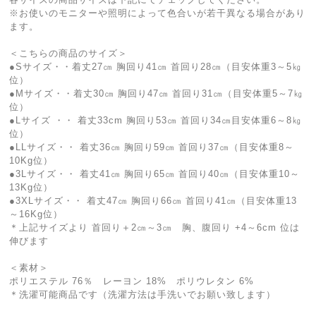
※お使いのモニターや照明によって色合いが若干異なる場合があり
ます。
＜こちらの商品のサイズ＞
●Sサイズ・・着丈27㎝ 胸回り41㎝ 首回り28㎝（目安体重3～5㎏
位）
●Mサイズ・・着丈30㎝ 胸回り47㎝ 首回り31㎝（目安体重5～7㎏
位）
●Lサイズ ・・ 着丈33cm 胸回り53㎝ 首回り34㎝目安体重6～8㎏
位）
●LLサイズ・・ 着丈36㎝ 胸回り59㎝ 首回り37㎝（目安体重8～
10Kg位）
●3Lサイズ・・ 着丈41㎝ 胸回り65㎝ 首回り40㎝（目安体重10～
13Kg位）
●3XLサイズ・・ 着丈47㎝ 胸回り66㎝ 首回り41㎝（目安体重13
～16Kg位）
＊上記サイズより 首回り＋2㎝～3㎝ 胸、腹回り +4～6cm 位は
伸びます
＜素材＞
ポリエステル 76％ レーヨン 18% ポリウレタン 6%
＊洗濯可能商品です（洗濯方法は手洗いでお願い致します）