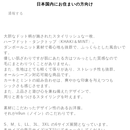
日本国内にお住まいの方向け
通報する
大胆なドット柄が施されたスタイリッシュな一枚、
ハーフドット・タンクトップ〈KHAKI＆MINT〉。
ダンボールニット素材で着心地も抜群で、ふっくらとした風合いで
す。
優しい肌ざわりですが肌にあたる方はツルっとした質感なので
毛にまとわりつくことがありません。
また、生地はとても軽くて張りがあり、ストレッチ性も抜群。
オールシーズン対応可能な商品です。
カーキとミントの組み合わせは、爽やかな印象を与えつつも
シックさも感じさせます。
また、上品さと遊び心を兼ね備えたデザインで、
周りと差をつけるスタイリングを叶えます。
素材にこだわったデザイン性のあるお洋服。
それがn9un（ノイン）のこだわりです。
S、M、L、LL、3L、3XL の6サイズ展開となっています。
各サイズの商品サイズは下記にてチェックしてください。