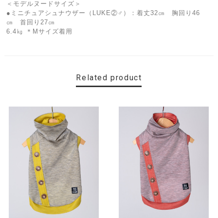
＜モデルヌードサイズ＞
●ミニチュアシュナウザー（LUKE②♂）：着丈32㎝ 胸回り46
㎝ 首回り27㎝
6.4㎏ ＊Mサイズ着用
Related product