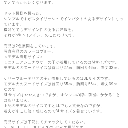
てとてもかわいくなります。
ドット模様を模った、
シンプルですがスタイリッシュでインパクトのあるデザインになっ
ています。
機能的でもデザイン性のあるお洋服を。
それがn9un（ノイン）のこだわりです。
商品は2色展開をしています。
写真商品のカラーはブルー。
＜モデル着用サイズ＞
ミニチュアシュナウザーの子が着用しているのはMサイズです。
モデル犬のヌードサイズは首回り27㎝、胸回り46㎝、着丈32㎝。
ケリーブルーテリアの子が着用しているのは3Lサイズです。
モデル犬のヌードサイズは首回り35㎝、胸回り58㎝、着丈39㎝
なので
3Lサイズはやや大きいですが、オシッコの際に前裾にかかること
はありません。
上記のモデルのサイズですとLLでも大丈夫なのですが、
着丈がすこし短く感じるので3Lサイズを着せています。
商品サイズは下記にてチェックしてください。
S、M、L、LL、3Lサイズの5サイズ展開です。