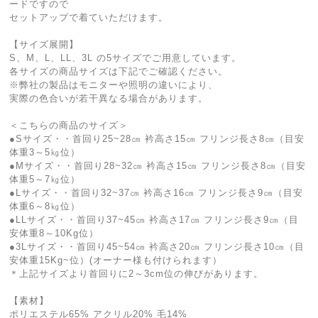
ードですので
セットアップで着ていただけます。
【サイズ展開】
S、M、L、LL、3L の5サイズでご用意しています。
各サイズの商品サイズは下記でご確認ください。
※弊社の製品はモニターや照明の違いにより、
実際の色合いが若干異なる場合があります。
＜こちらの商品のサイズ＞
●Sサイズ・・首回り25~28㎝ 衿高さ15㎝ フリンジ長さ8㎝（目安
体重3～5㎏位）
●Mサイズ・・首回り28~32㎝ 衿高さ15㎝ フリンジ長さ8㎝（目安
体重5～7㎏位）
●Lサイズ・・首回り32~37㎝ 衿高さ16㎝ フリンジ長さ9㎝（目安
体重6～8㎏位）
●LLサイズ・・首回り37~45㎝ 衿高さ17㎝ フリンジ長さ9㎝（目
安体重8～10Kg位）
●3Lサイズ・・首回り45~54㎝ 衿高さ20㎝ フリンジ長さ10㎝（目
安体重15Kg~位）(オーナー様も付けられます）
＊上記サイズより首回りに2～3cm位の伸びがあります。
【素材】
ポリエステル65% アクリル20% 毛14%