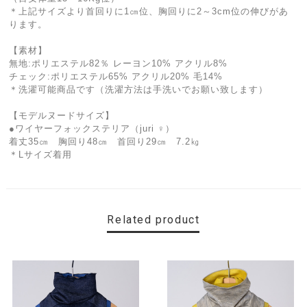
＊上記サイズより首回りに1㎝位、胸回りに2～3cm位の伸びがあ
ります。
【素材】
無地:ポリエステル82％ レーヨン10% アクリル8%
チェック:ポリエステル65% アクリル20% 毛14%
＊洗濯可能商品です（洗濯方法は手洗いでお願い致します）
【モデルヌードサイズ】
●ワイヤーフォックステリア（juri ♀）
着丈35㎝ 胸回り48㎝ 首回り29㎝ 7.2㎏
＊Lサイズ着用
Related product