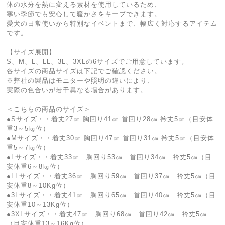
体の水分を熱に変える素材を使用しているため、
寒い季節でも安心して暖かさをキープできます。
愛犬の日常使いから特別なイベントまで、幅広く対応するアイテム
です。
【サイズ展開】
S、M、L、LL、3L、3XLの6サイズでご用意しています。
各サイズの商品サイズは下記でご確認ください。
※弊社の製品はモニターや照明の違いにより、
実際の色合いが若干異なる場合があります。
＜こちらの商品のサイズ＞
●Sサイズ・・着丈27㎝ 胸回り41㎝ 首回り28㎝ 衿丈5㎝（目安体
重3～5㎏位）
●Mサイズ・・着丈30㎝ 胸回り47㎝ 首回り31㎝ 衿丈5㎝（目安体
重5～7㎏位）
●Lサイズ・・着丈33㎝ 胸回り53㎝ 首回り34㎝ 衿丈5㎝（目
安体重6～8㎏位）
●LLサイズ・・着丈36㎝ 胸回り59㎝ 首回り37㎝ 衿丈5㎝（目
安体重8～10Kg位）
●3Lサイズ・・着丈41㎝ 胸回り65㎝ 首回り40㎝ 衿丈5㎝（目
安体重10～13Kg位）
●3XLサイズ・・着丈47㎝ 胸回り68㎝ 首回り42㎝ 衿丈5㎝
（目安体重13～16Kg位）