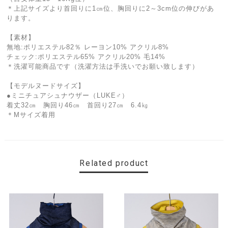
＊上記サイズより首回りに1㎝位、胸回りに2～3cm位の伸びがあ
ります。
【素材】
無地:ポリエステル82％ レーヨン10% アクリル8%
チェック:ポリエステル65% アクリル20% 毛14%
＊洗濯可能商品です（洗濯方法は手洗いでお願い致します）
【モデルヌードサイズ】
●ミニチュアシュナウザー（LUKE♂）
着丈32㎝ 胸回り46㎝ 首回り27㎝ 6.4㎏
＊Mサイズ着用
Related product