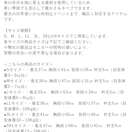
体の水分を熱に変える素材を使用しているため、
寒い季節でも安心して暖かさをキープできます。
愛犬の日常使いから特別なイベントまで、幅広く対応するアイテム
です。
【サイズ展開】
S、M、L、LL、3L、3XLの6サイズでご用意しています。
各サイズの商品サイズは下記でご確認ください。
※弊社の製品はモニターや照明の違いにより、
実際の色合いが若干異なる場合があります。
＜こちらの商品のサイズ＞
●Sサイズ・・着丈27㎝ 胸回り41㎝ 首回り28㎝ 衿丈5㎝（目安体
重3～5㎏位）
●Mサイズ・・着丈30㎝ 胸回り47㎝ 首回り31㎝ 衿丈5㎝（目安体
重5～7㎏位）
●Lサイズ・・着丈33㎝ 胸回り53㎝ 首回り34㎝ 衿丈5㎝（目
安体重6～8㎏位）
●LLサイズ・・着丈36㎝ 胸回り59㎝ 首回り37㎝ 衿丈5㎝（目
安体重8～10Kg位）
●3Lサイズ・・着丈41㎝ 胸回り65㎝ 首回り40㎝ 衿丈5㎝（目
安体重10～13Kg位）
●3XLサイズ・・着丈47㎝ 胸回り68㎝ 首回り42㎝ 衿丈5㎝
（目安体重13～16Kg位）